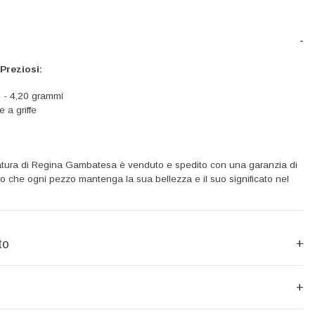
-
 Preziosi:
i - 4,20 grammi
 a griffe
 Natura di Regina Gambatesa è venduto e spedito con una garanzia di
do che ogni pezzo mantenga la sua bellezza e il suo significato nel
to
+
+