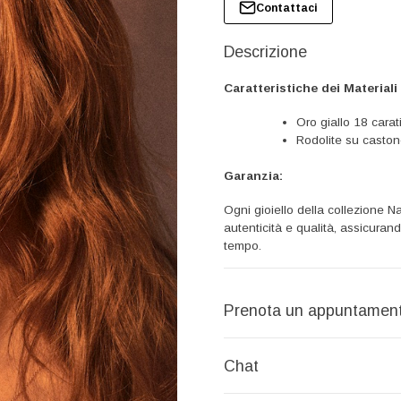
Collana
Contattaci
Ciondolo
Fogliette
Descrizione
quantità
Caratteristiche dei Materiali
Oro giallo 18 carat
Rodolite su castone
Garanzia:
Ogni gioiello della collezione
autenticità e qualità, assicuran
tempo.
Prenota un appuntamen
Chat